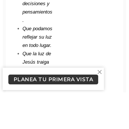
decisiones y
pensamientos
.
Que podamos
reflejar su luz
en todo lugar.
Que la luz de
Jesús traiga
esperanza a
quienes viven
PLANEA TU PRIMERA VISTA
en oscuridad.
Que la iglesia
sea un faro
de esperanza
en medio del
mundo.