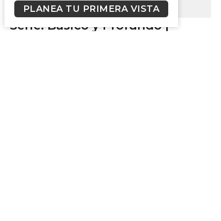
PLANEA TU PRIMERA VISTA
Serie: Básico y Profundo |
Mensaje: El Pecado
Básico y Profundo
Invitado Especial
April 7, 2024
Básico y Profundo