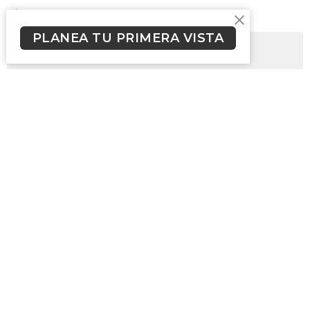
Filters
PLANEA TU PRIMERA VISTA
Hechos
¿Quién es Jesús?
Show More
Richard Martinez
84
Alex Robles
8
Invitado Especial
15
Jonathan Hencker
16
Show More