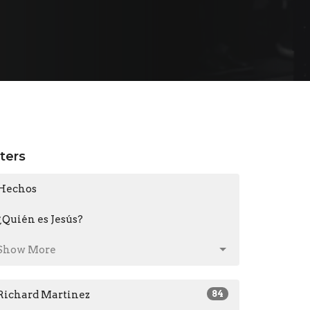
lters
Hechos
¿Quién es Jesús?
Show More
Richard Martinez
84