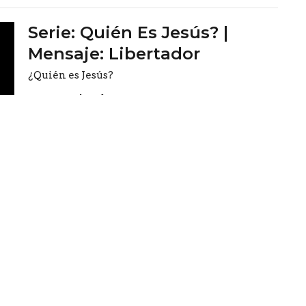
Serie: Quién Es Jesús? |
Mensaje: Libertador
¿Quién es Jesús?
Richard Martinez
Pastor General
July 6, 2025
tro
Ingrese su correo electrónic