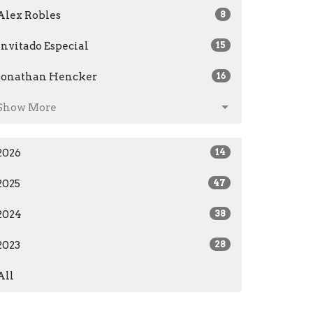
Alex Robles
8
Invitado Especial
15
Jonathan Hencker
16
Show More
2026
14
2025
47
2024
38
2023
28
All