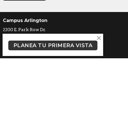
Campus Arlington
2200 E. Park Row Dr.
Arlington, TX
76010
PLANEA TU PRIMERA VISTA
Ver mapa
Contácto
Celular:
(817) 459-3901
Email
:
info@iglesiacafe.com
Horarios de oficina
Lunes a jueves de 1.00 a 9.00 pm
Servicios:
Domingo 9:00 am y 11:00 am